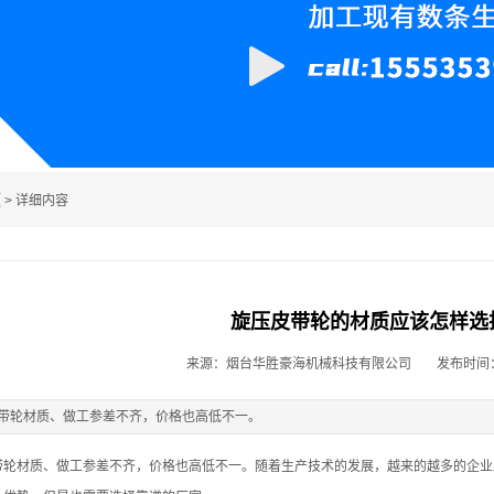
题
> 详细内容
旋压皮带轮的材质应该怎样选
来源：烟台华胜豪海机械科技有限公司
发布时间：2
带轮材质、做工参差不齐，价格也高低不一。
带轮
材质、做工参差不齐，价格也高低不一。随着生产技术的发展，越来的越多的企业