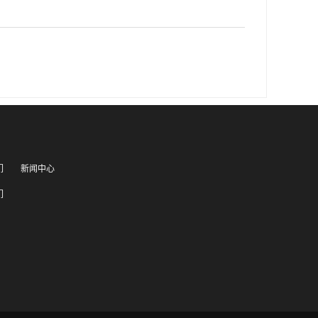
们
新闻中心
们