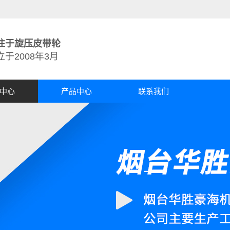
注于旋压皮带轮
立于2008年3月
中心
产品中心
联系我们