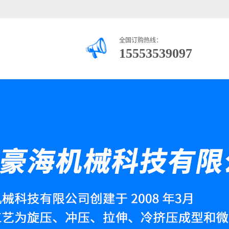
全国订购热线：
15553539097