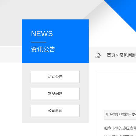
NEWS
资讯公告
首页
常见问
>
活动公告
常见问题
公司新闻
如今市场的旋压皮
如今市场的
旋压皮