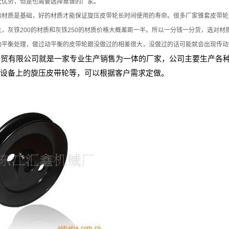
大优势，但是也需要选择靠谱的厂家。
的材质是基础，好的材质才能保证
旋压皮带轮
长时间使用的寿命。很多厂家锥套
皮带轮
，灰铁200的材质和灰铁250的材质价格大概差距一半。所以一分钱一分货，选对材
平衡处理，做过动平衡的
皮带轮
跟没做过的相差很大，没做过的话可能就会出现传动
贸有限公司就是一家专业生产销售为一体的厂家，公司主要生产各
设备上的
旋压皮带轮
等，可以根据客户需求定做。