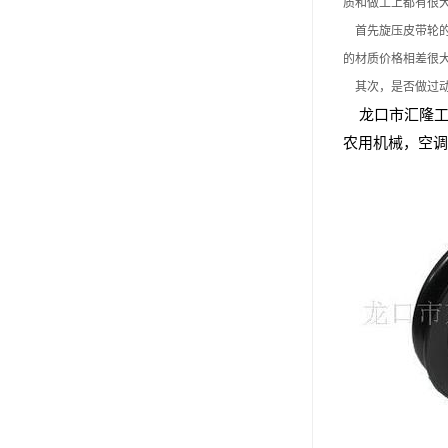
质和做工上都有很
首先
旋压
皮带轮
的材质价格相差很大
其次，是否做过动
龙口市汇隆工
农用机械，空调