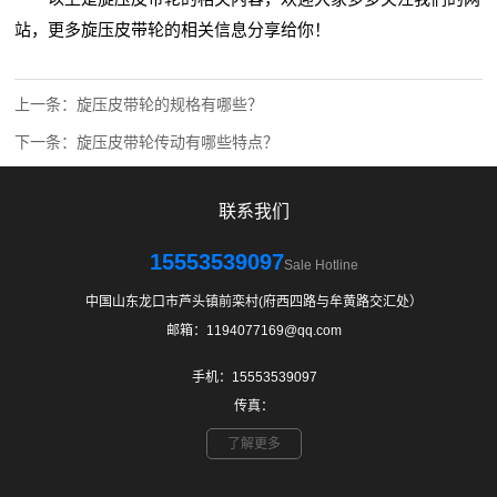
站，更多旋压
皮带轮
的相关信息分享给你！
上一条：
旋压皮带轮的规格有哪些？
下一条：
旋压皮带轮传动有哪些特点？
联系我们
15553539097
Sale Hotline
中国山东龙口市芦头镇前栾村(府西四路与牟黄路交汇处）
邮箱：1194077169@qq.com
手机：15553539097
传真：
了解更多